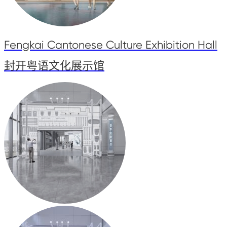
Fengkai Cantonese Culture Exhibition Hall
封开粤语文化展示馆