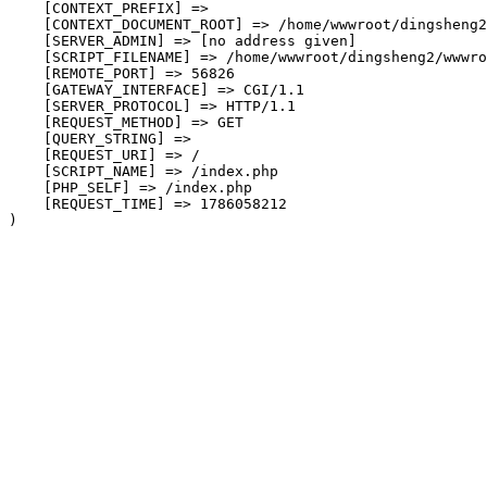
    [CONTEXT_PREFIX] => 

    [CONTEXT_DOCUMENT_ROOT] => /home/wwwroot/dingsheng2
    [SERVER_ADMIN] => [no address given]

    [SCRIPT_FILENAME] => /home/wwwroot/dingsheng2/wwwro
    [REMOTE_PORT] => 56826

    [GATEWAY_INTERFACE] => CGI/1.1

    [SERVER_PROTOCOL] => HTTP/1.1

    [REQUEST_METHOD] => GET

    [QUERY_STRING] => 

    [REQUEST_URI] => /

    [SCRIPT_NAME] => /index.php

    [PHP_SELF] => /index.php

    [REQUEST_TIME] => 1786058212
