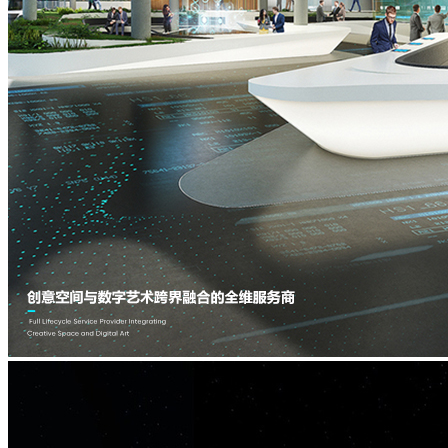
虚
主
拟
题
IP
与
水
现
舞
实
秀
主
题
IP
沉
浸
空
间