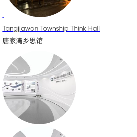
Tangjiawan Township Think Hall
唐家湾乡思馆