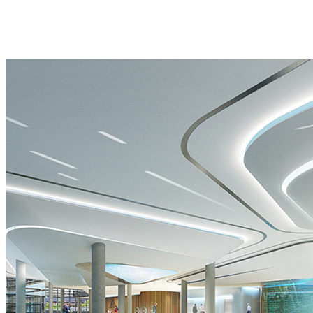
我
投
智
秀
们
影
慧
主
服
系
科
题
务
统
技
IP
流
艺
馆
微
程
术
园
剧
联
装
区
场
系
置
展
主
方
沉
示
题
式
浸
中
IP
式
心
光
影
影
院
秀