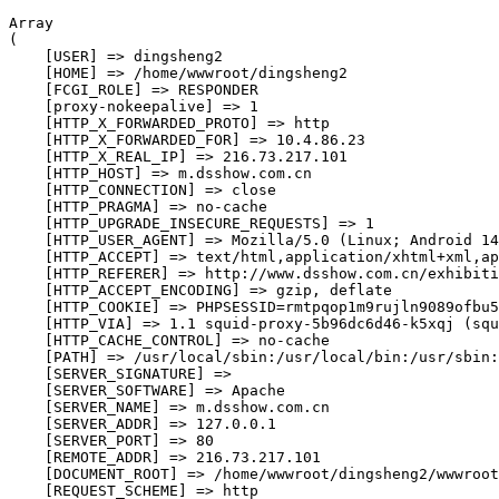
Array

(

    [USER] => dingsheng2

    [HOME] => /home/wwwroot/dingsheng2

    [FCGI_ROLE] => RESPONDER

    [proxy-nokeepalive] => 1

    [HTTP_X_FORWARDED_PROTO] => http

    [HTTP_X_FORWARDED_FOR] => 10.4.86.23

    [HTTP_X_REAL_IP] => 216.73.217.101

    [HTTP_HOST] => m.dsshow.com.cn

    [HTTP_CONNECTION] => close

    [HTTP_PRAGMA] => no-cache

    [HTTP_UPGRADE_INSECURE_REQUESTS] => 1

    [HTTP_USER_AGENT] => Mozilla/5.0 (Linux; Android 14
    [HTTP_ACCEPT] => text/html,application/xhtml+xml,ap
    [HTTP_REFERER] => http://www.dsshow.com.cn/exhibiti
    [HTTP_ACCEPT_ENCODING] => gzip, deflate

    [HTTP_COOKIE] => PHPSESSID=rmtpqop1m9rujln9089ofbu5
    [HTTP_VIA] => 1.1 squid-proxy-5b96dc6d46-k5xqj (squ
    [HTTP_CACHE_CONTROL] => no-cache

    [PATH] => /usr/local/sbin:/usr/local/bin:/usr/sbin:
    [SERVER_SIGNATURE] => 

    [SERVER_SOFTWARE] => Apache

    [SERVER_NAME] => m.dsshow.com.cn

    [SERVER_ADDR] => 127.0.0.1

    [SERVER_PORT] => 80

    [REMOTE_ADDR] => 216.73.217.101

    [DOCUMENT_ROOT] => /home/wwwroot/dingsheng2/wwwroot

    [REQUEST_SCHEME] => http
