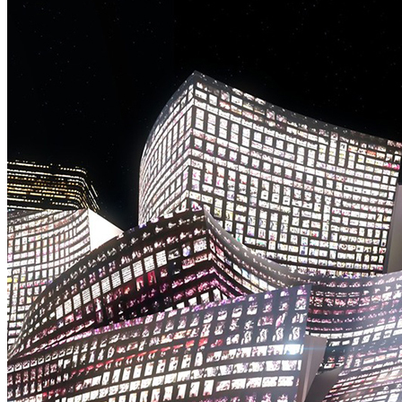
主
题
街
区