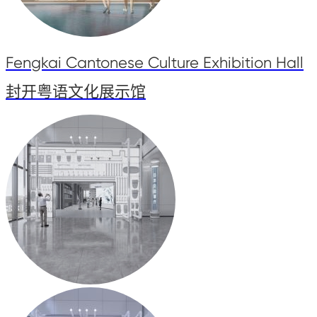
Fengkai Cantonese Culture Exhibition Hall
封开粤语文化展示馆