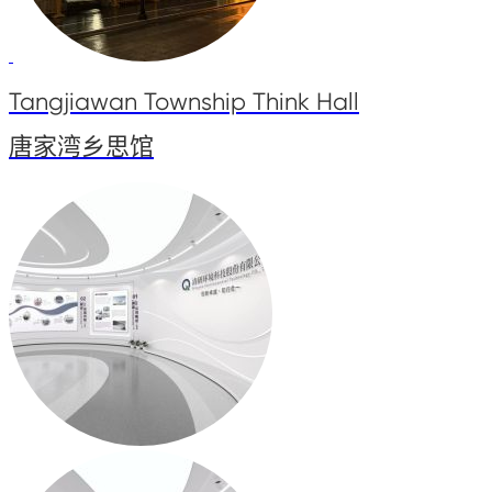
Tangjiawan Township Think Hall
唐家湾乡思馆