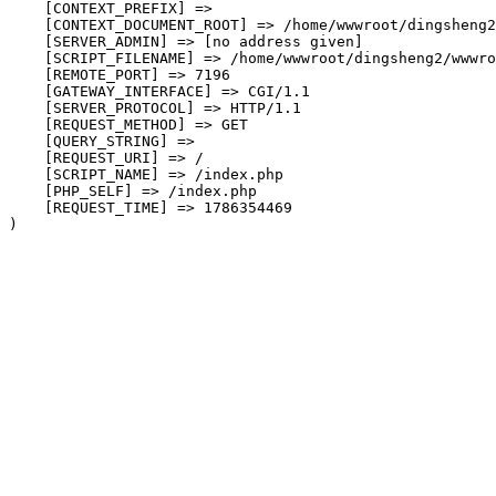
    [CONTEXT_PREFIX] => 

    [CONTEXT_DOCUMENT_ROOT] => /home/wwwroot/dingsheng2
    [SERVER_ADMIN] => [no address given]

    [SCRIPT_FILENAME] => /home/wwwroot/dingsheng2/wwwro
    [REMOTE_PORT] => 7196

    [GATEWAY_INTERFACE] => CGI/1.1

    [SERVER_PROTOCOL] => HTTP/1.1

    [REQUEST_METHOD] => GET

    [QUERY_STRING] => 

    [REQUEST_URI] => /

    [SCRIPT_NAME] => /index.php

    [PHP_SELF] => /index.php

    [REQUEST_TIME] => 1786354469
