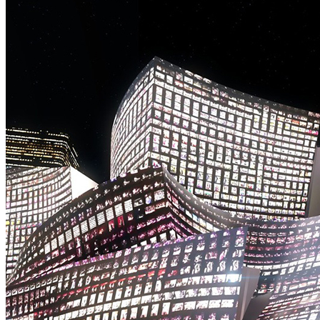
主
题
街
区