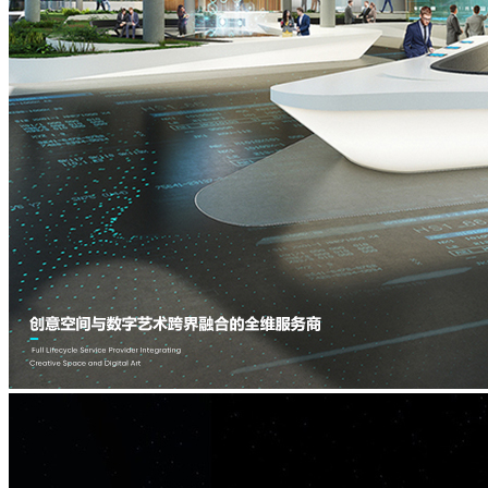
虚
主
拟
题
IP
与
水
现
舞
实
秀
主
题
IP
沉
浸
空
间