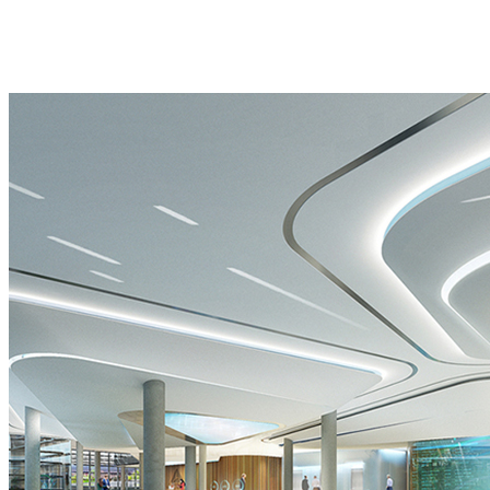
我
投
智
秀
们
影
慧
主
服
系
科
题
务
统
技
IP
流
艺
馆
微
程
术
园
剧
联
装
区
场
系
置
展
主
方
沉
示
题
式
浸
中
IP
式
心
光
影
影
院
秀