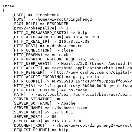
Array

(

    [USER] => dingsheng2

    [HOME] => /home/wwwroot/dingsheng2

    [FCGI_ROLE] => RESPONDER

    [proxy-nokeepalive] => 1

    [HTTP_X_FORWARDED_PROTO] => http

    [HTTP_X_FORWARDED_FOR] => 10.4.98.208

    [HTTP_X_REAL_IP] => 216.73.217.38

    [HTTP_HOST] => m.dsshow.com.cn

    [HTTP_CONNECTION] => close

    [HTTP_PRAGMA] => no-cache

    [HTTP_UPGRADE_INSECURE_REQUESTS] => 1

    [HTTP_USER_AGENT] => Mozilla/5.0 (Linux; Android 14
    [HTTP_ACCEPT] => text/html,application/xhtml+xml,ap
    [HTTP_REFERER] => http://www.dsshow.com.cn/digital-
    [HTTP_ACCEPT_ENCODING] => gzip, deflate

    [HTTP_COOKIE] => PHPSESSID=16rjca3rhf967ppg2ffg6vkv
    [HTTP_VIA] => 1.1 squid-proxy-5b96dc6d46-qvcht (squ
    [HTTP_CACHE_CONTROL] => no-cache

    [PATH] => /usr/local/sbin:/usr/local/bin:/usr/sbin:
    [SERVER_SIGNATURE] => 

    [SERVER_SOFTWARE] => Apache

    [SERVER_NAME] => m.dsshow.com.cn

    [SERVER_ADDR] => 127.0.0.1

    [SERVER_PORT] => 80

    [REMOTE_ADDR] => 216.73.217.38

    [DOCUMENT_ROOT] => /home/wwwroot/dingsheng2/wwwroot

    [REQUEST_SCHEME] => http
